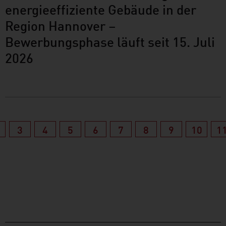
energieeffiziente Gebäude in der
Region Hannover –
Bewerbungsphase läuft seit 15. Juli
2026
3
4
5
6
7
8
9
10
1