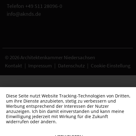
Telefon +49 511 28096-0
info@aknds.de
© 2026 Architektenkammer Niedersachsen
Kontakt
|
Impressum
|
Datenschutz
|
Cookie-Einstellung
Diese Seite nutzt Website Tracking-Technologien von Dritten,
um ihre Dienste anzubieten, stetig zu verbessern und
Werbung entsprechend der Interessen der Nutzer
anzuzeigen. Ich bin damit einverstanden und kann meine
Einwilligung jederzeit mit Wirkung für die Zukunft
widerrufen oder ändern.