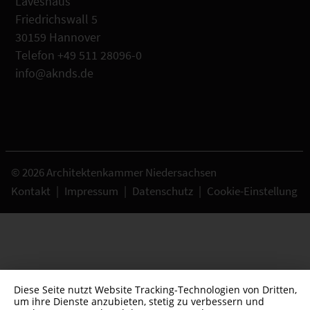
Laveshaus
Friedrichswall 5
30159 Hannover
Telefon +49 511 28096-0
info@aknds.de
© 2026 Architektenkammer Niedersachsen
Kontakt
|
Impressum
|
Datenschutz
|
Cookie-Einstellung
Diese Seite nutzt Website Tracking-Technologien von Dritten,
um ihre Dienste anzubieten, stetig zu verbessern und