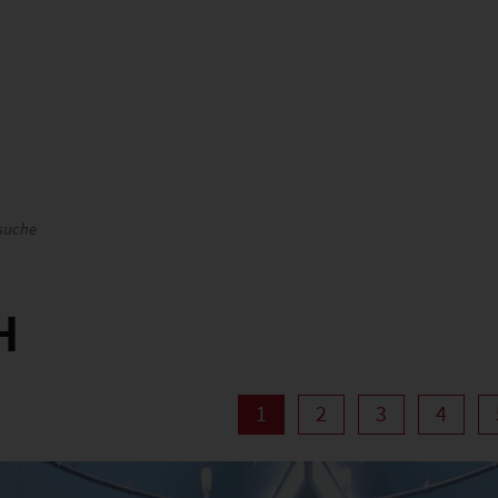
suche
H
1
2
3
4