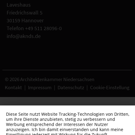
Laveshaus
Friedrichswall 5
30159 Hannover
Telefon +49 511 28096-0
info@aknds.de
© 2026 Architektenkammer Niedersachsen
Kontakt
|
Impressum
|
Datenschutz
|
Cookie-Einstellung
Diese Seite nutzt Website Tracking-Technologien von Dritten,
um ihre Dienste anzubieten, stetig zu verbessern und
Werbung entsprechend der Interessen der Nutzer
anzuzeigen. Ich bin damit einverstanden und kann meine
Einwilligung jederzeit mit Wirkung für die Zukunft