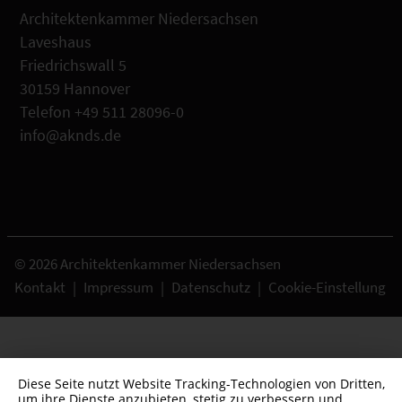
Architektenkammer Niedersachsen
Laveshaus
Friedrichswall 5
30159 Hannover
Telefon +49 511 28096-0
info@aknds.de
© 2026 Architektenkammer Niedersachsen
Kontakt
|
Impressum
|
Datenschutz
|
Cookie-Einstellung
Diese Seite nutzt Website Tracking-Technologien von Dritten,
um ihre Dienste anzubieten, stetig zu verbessern und