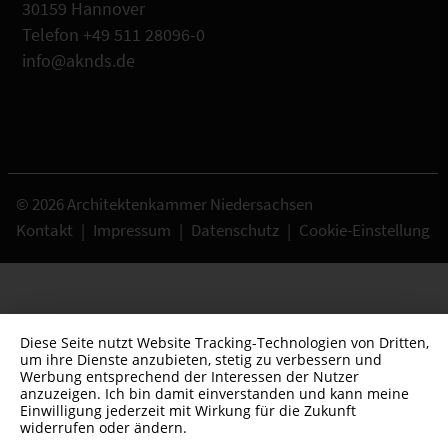
30159 Hannover
Telefon +49 511 28096-0
info@aknds.de
© 2026 Architektenkammer Niedersachsen
Kontakt
|
Impressum
|
Datenschutz
|
Cookie-Einstellung
Diese Seite nutzt Website Tracking-Technologien von Dritten,
um ihre Dienste anzubieten, stetig zu verbessern und
Werbung entsprechend der Interessen der Nutzer
anzuzeigen. Ich bin damit einverstanden und kann meine
Einwilligung jederzeit mit Wirkung für die Zukunft
widerrufen oder ändern.