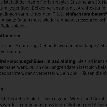
ist, fällt der Name Florian Nagler. Er stand am 30. 
um gegenüber. Bei der Veranstaltung „Architektur im D
gelingen kann. Unter dem Titel
„einfach (um)bauen
n Ansatz: Bauen muss wieder einfacher, ressourcensc
Rolle spielen.
ktionieren
matisches Monitoring. Gebäude werden über lange Zeit
 verhalten.
drei
Forschungshäuser in Bad Aibling
. Sie sind ident
r Mauerwerk. Durch die Langzeitdaten lässt sich bel
 beobachten, dann verbessern. Sein Ziel: Häuser, die
en
icht theoretisch bleibt. Sein eigenes Wohn- und Büroha
us wurde so umgebaut, dass heute Wohnen und Arbeit