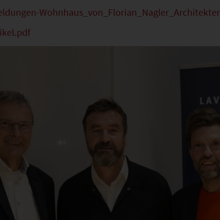
ldungen-Wohnhaus_von_Florian_Nagler_Architekte
kel.pdf