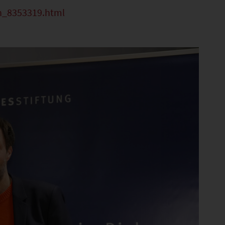
n_8353319.html