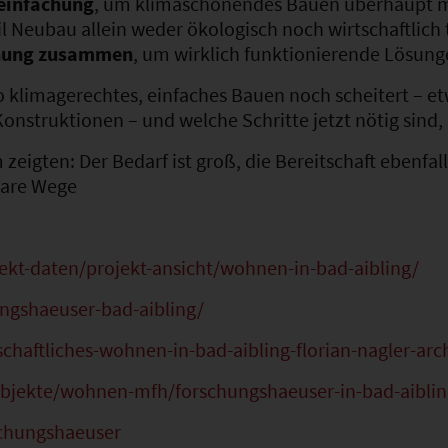
reinfachung
, um klimaschonendes Bauen überhaupt m
il Neubau allein weder ökologisch noch wirtschaftlich t
chung zusammen
, um wirklich funktionierende Lösung
o klimagerechtes, einfaches Bauen noch scheitert – e
nstruktionen – und welche Schritte jetzt nötig sind
 zeigten: Der Bedarf ist groß, die Bereitschaft ebenf
bare Wege
ekt-daten/projekt-ansicht/wohnen-in-bad-aibling/
ngshaeuser-bad-aibling/
haftliches-wohnen-in-bad-aibling-florian-nagler-arc
bjekte/wohnen-mfh/forschungshaeuser-in-bad-aibli
chungshaeuser