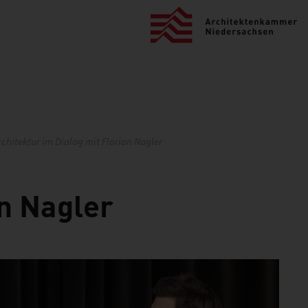
rchitektur im Dialog mit Florian Nagler
an Nagler