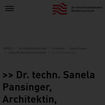
AKNDS
Architektenkammer
Gremien
Ausschüsse
Zukunft des Berufsstandes
Sanela Pansinger
>> Dr. techn. Sanela
Pansinger,
Architektin,