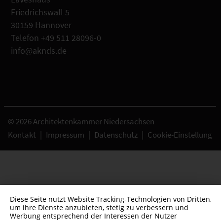
Friedrichswall 5
30159 Hannover
Telefon +49 511 28096-0
info@aknds.de
© 2026 Architektenkammer Niedersachsen
Kontakt
|
Impressum
|
Datenschutz
|
Cookie-Einstellung
Diese Seite nutzt Website Tracking-Technologien von Dritten,
um ihre Dienste anzubieten, stetig zu verbessern und
Werbung entsprechend der Interessen der Nutzer