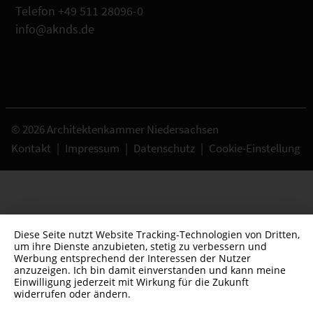
Telefon +49 511 28096-0
info@aknds.de
© 2026 Architektenkammer Niedersachsen
Kontakt
|
Impressum
|
Datenschutz
|
Cookie-Einstellung
Diese Seite nutzt Website Tracking-Technologien von Dritten,
um ihre Dienste anzubieten, stetig zu verbessern und
Werbung entsprechend der Interessen der Nutzer
anzuzeigen. Ich bin damit einverstanden und kann meine
Einwilligung jederzeit mit Wirkung für die Zukunft
widerrufen oder ändern.