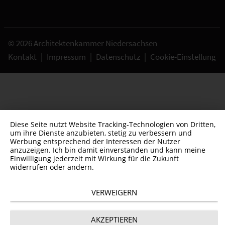
© 2026 Architektenkammer Niedersachsen
Kontakt
|
Impressum
|
Datenschutz
|
Cookie-Einstellung
Diese Seite nutzt Website Tracking-Technologien von Dritten,
um ihre Dienste anzubieten, stetig zu verbessern und
Werbung entsprechend der Interessen der Nutzer
anzuzeigen. Ich bin damit einverstanden und kann meine
Einwilligung jederzeit mit Wirkung für die Zukunft
widerrufen oder ändern.
VERWEIGERN
AKZEPTIEREN