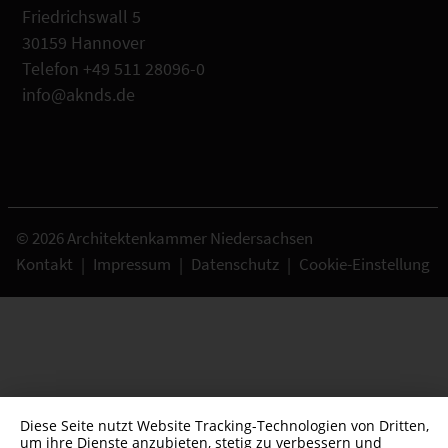
Friedrichswall 5
30159 Hannover
Telefon +49 511 28096-0
info@aknds.de
© 2026 Architektenkammer Niedersachsen
Kontakt
|
Impressum
|
Datenschutz
|
Cookie-Einstellung
Diese Seite nutzt Website Tracking-Technologien von Dritten,
um ihre Dienste anzubieten, stetig zu verbessern und