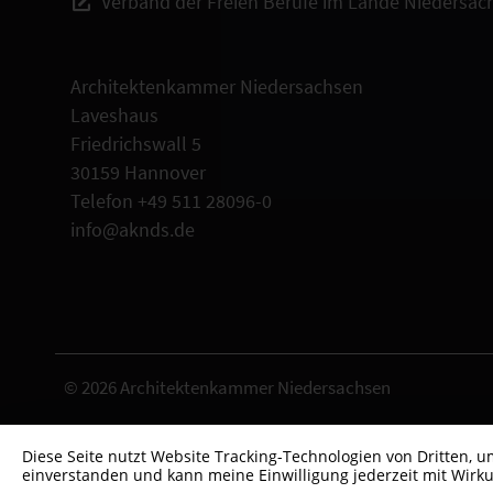
Verband der Freien Berufe im Lande Niedersac
Architektenkammer Niedersachsen
Laveshaus
Friedrichswall 5
30159 Hannover
Telefon +49 511 28096-0
info@aknds.de
© 2026 Architektenkammer Niedersachsen
Diese Seite nutzt Website Tracking-Technologien von Dritten, 
einverstanden und kann meine Einwilligung jederzeit mit Wirku