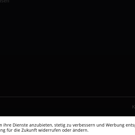
hsen
K
um ihre Dienste anzubieten, stetig zu verbessern und Werbung ent
ng für die Zukunft widerrufen oder ändern.