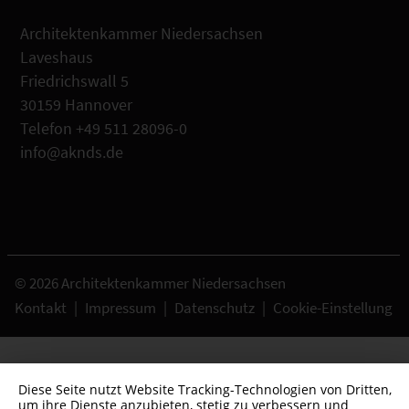
Architektenkammer Niedersachsen
Laveshaus
Friedrichswall 5
30159 Hannover
Telefon +49 511 28096-0
info@aknds.de
© 2026 Architektenkammer Niedersachsen
Kontakt
|
Impressum
|
Datenschutz
|
Cookie-Einstellung
Diese Seite nutzt Website Tracking-Technologien von Dritten,
um ihre Dienste anzubieten, stetig zu verbessern und