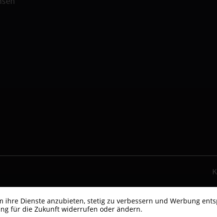
hsen
K
um ihre Dienste anzubieten, stetig zu verbessern und Werbung ent
ng für die Zukunft widerrufen oder ändern.