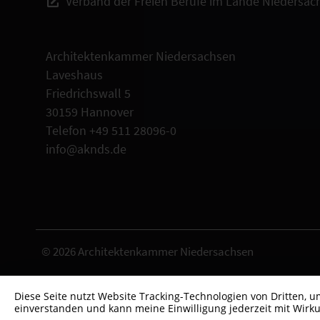
Verband der Freien Berufe im Lande Niedersac
Architektenkammer Niedersachsen
Laveshaus
Friedrichswall 5
30159 Hannover
Telefon +49 511 28096-0
info@aknds.de
© 2026 Architektenkammer Niedersachsen
Diese Seite nutzt Website Tracking-Technologien von Dritten, 
einverstanden und kann meine Einwilligung jederzeit mit Wirku