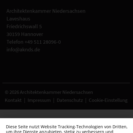
Architektenkammer Niedersachsen
Laveshaus
Friedrichswall 5
30159 Hannover
Telefon +49 511 28096-0
info@aknds.de
© 2026 Architektenkammer Niedersachsen
Kontakt
|
Impressum
|
Datenschutz
|
Cookie-Einstellung
Diese Seite nutzt Website Tracking-Technologien von Dritten,
um ihre Dienste anzubieten, stetig zu verbessern und