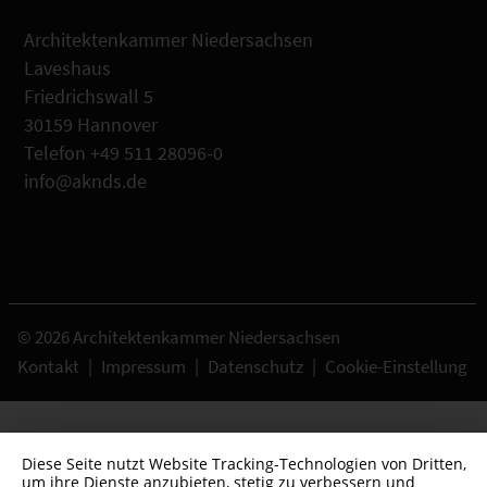
Architektenkammer Niedersachsen
Laveshaus
Friedrichswall 5
30159 Hannover
Telefon +49 511 28096-0
info@aknds.de
© 2026 Architektenkammer Niedersachsen
Kontakt
|
Impressum
|
Datenschutz
|
Cookie-Einstellung
Diese Seite nutzt Website Tracking-Technologien von Dritten,
um ihre Dienste anzubieten, stetig zu verbessern und