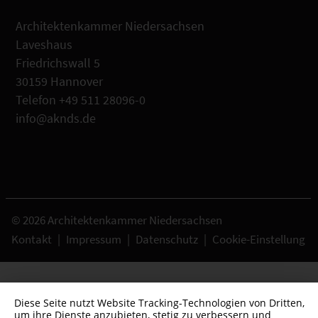
Architektenkammer Niedersachsen
Laveshaus
Friedrichswall 5
30159 Hannover
Telefon +49 511 28096-0
info@aknds.de
© 2026 Architektenkammer Niedersachsen
Kontakt
|
Impressum
|
Datenschutz
|
Cookie-Einstellung
Diese Seite nutzt Website Tracking-Technologien von Dritten,
um ihre Dienste anzubieten, stetig zu verbessern und