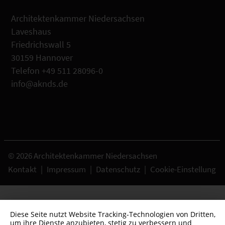
Architektenkammer Niedersachsen
Laveshaus
Friedrichswall 5
30159 Hannover
Telefon +49 511 28096-0
info@aknds.de
© 2026 Architektenkammer Niedersachsen
Kontakt
|
Impressum
|
Datenschutz
|
Cookie-Einstellung
Diese Seite nutzt Website Tracking-Technologien von Dritten,
um ihre Dienste anzubieten, stetig zu verbessern und