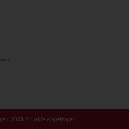
suche
agen,
2305
Projekte eingetragen