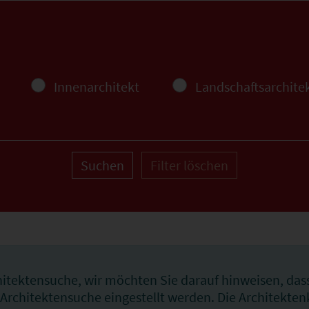
Innenarchitekt
Landschaftsarchite
Suchen
Filter löschen
itektensuche, wir möchten Sie darauf hinweisen, das
 Architektensuche eingestellt werden. Die Architekte