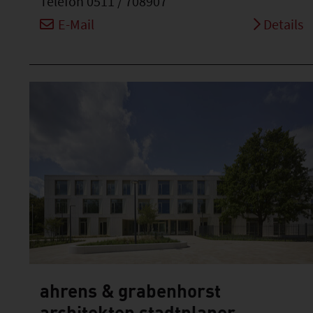
Telefon 0511 / 708907
E-Mail
Details
ahrens & grabenhorst
architekten stadtplaner