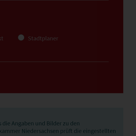
kt
Stadtplaner
s die Angaben und Bilder zu den
nkammer Niedersachsen prüft die eingestellten